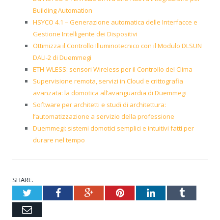
Building Automation
HSYCO 4.1 – Generazione automatica delle Interfacce e
Gestione Intelligente dei Dispositivi
Ottimizza il Controllo Illuminotecnico con il Modulo DLSUN
DALI-2 di Duemmegi
ETH-WLESS: sensori Wireless per il Controllo del Clima
Supervisione remota, servizi in Cloud e crittografia
avanzata: la domotica all’avanguardia di Duemmegi
Software per architetti e studi di architettura:
l’automatizzazione a servizio della professione
Duemmegi: sistemi domotici semplici e intuitivi fatti per
durare nel tempo
SHARE.
Twitter
Facebook
Google+
Pinterest
LinkedIn
Tumblr
Email