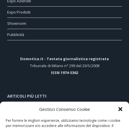
Expo Aziende
Expo Prodotti
Showroom
Pubblicità
Domotica.it - Testata giornalistica registrata
Tribunale di Milano n° 299 del 20/5/2008
ISSN 1974-5362
ARTICOLI PIÙ LETTI
Gestisci Consenso Cookie
Hi-Tech e tradizione nel cuore di Assisi
Per fornire le migliori esperienze, utilizziamo tecnologie come i cookie
Comunicatore telefonico GSM/GPRS 473-29X di DAITEM, la
per memorizzare e/o accedere alle informazioni del dispositivo. Il