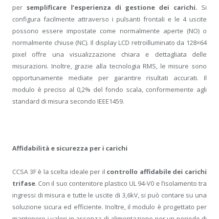
per
semplificare l’esperienza di gestione dei carichi.
Si
configura facilmente attraverso i pulsanti frontali e le 4 uscite
possono essere impostate come normalmente aperte (NO) o
normalmente chiuse (NC). Il display LCD retroilluminato da 128×64
pixel offre una visualizzazione chiara e dettagliata delle
misurazioni. Inoltre, grazie alla tecnologia RMS, le misure sono
opportunamente mediate per garantire risultati accurati. Il
modulo è preciso al 0,2% del fondo scala, conformemente agli
standard di misura secondo IEEE1459.
Affidabilità e sicurezza per i carichi
CCSA 3F è la scelta ideale per il
controllo affidabile dei carichi
trifase
. Con il suo contenitore plastico UL 94-V0 e l’isolamento tra
ingressi di misura e tutte le uscite di 3,6kV, si può contare su una
soluzione sicura ed efficiente. Inoltre, il modulo è progettato per
mantenere i valori in assenza di alimentazione per un periodo di