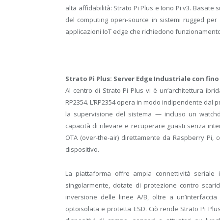
alta affidabilità: Strato Pi Plus e Iono Pi v3. Basate
del computing open-source in sistemi rugged per l
applicazioni IoT edge che richiedono funzionamento
Strato Pi Plus: Server Edge Industriale con fin
Al centro di Strato Pi Plus vi è un’architettura ib
RP2354. L’RP2354 opera in modo indipendente dal pro
la supervisione del sistema — incluso un watc
capacità di rilevare e recuperare guasti senza int
OTA (over-the-air) direttamente da Raspberry Pi,
dispositivo.
La piattaforma offre ampia connettività seriale 
singolarmente, dotate di protezione contro scarich
inversione delle linee A/B, oltre a un’interfacc
optoisolata e protetta ESD. Ciò rende Strato Pi Pl