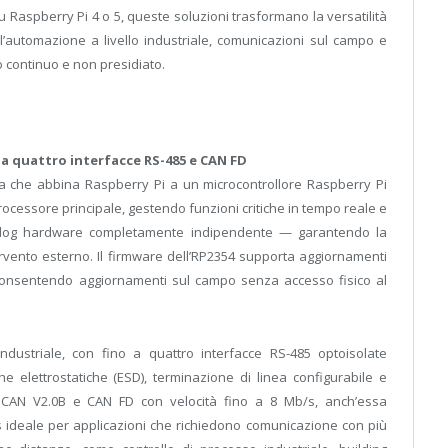
 su Raspberry Pi 4 o 5, queste soluzioni trasformano la versatilità
’automazione a livello industriale, comunicazioni sul campo e
 continuo e non presidiato.
o a quattro interfacce RS-485 e CAN FD
rida che abbina Raspberry Pi a un microcontrollore Raspberry Pi
cessore principale, gestendo funzioni critiche in tempo reale e
hdog hardware completamente indipendente — garantendo la
ervento esterno. Il firmware dell’RP2354 supporta aggiornamenti
 consentendo aggiornamenti sul campo senza accesso fisico al
industriale, con fino a quattro interfacce RS-485 optoisolate
e elettrostatiche (ESD), terminazione di linea configurabile e
ia CAN V2.0B e CAN FD con velocità fino a 8 Mb/s, anch’essa
us ideale per applicazioni che richiedono comunicazione con più