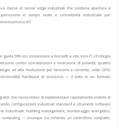
va classe di server edge industriali che combina apertura e
 supervisione in tempo reale e connettività industriale per
omunicazioni e IoT.
r guida DIN con connessioni a morsetti a vite, Iono Pi v3 integra
ezione contro sovratensioni e inversione di polarità, quattro
alogici ad alta risoluzione per tensione e corrente, sette GPIO
unzionalità hardware di sicurezza — il tutto in un formato
egrator che necessitano di implementare rapidamente sistemi di
izzando configurazioni industriali standard e strumenti software
ne industriale, building management, monitoraggio energetico,
ge computing — ovunque sia richiesto un controllore compatto,