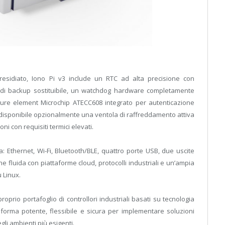
esidiato, Iono Pi v3 include un RTC ad alta precisione con
 di backup sostituibile, un watchdog hardware completamente
ure element Microchip ATECC608 integrato per autenticazione
È disponibile opzionalmente una ventola di raffreddamento attiva
i con requisiti termici elevati.
a: Ethernet, Wi-Fi, Bluetooth/BLE, quattro porte USB, due uscite
 fluida con piattaforme cloud, protocolli industriali e un’ampia
 Linux.
roprio portafoglio di controllori industriali basati su tecnologia
aforma potente, flessibile e sicura per implementare soluzioni
gli ambienti più esigenti.