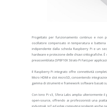
Progettato per funzionamento continuo e non pr
oscillatore compensato in temperatura e batteria
indipendente dalla scheda Raspberry Pi e un sec
hardware e protezione delle chiavi crittografiche. 
preassemblata (SPBF10X Strato Pi Fan) per applicazion
Il Raspberry Pi integrato offre connettività complet
Micro HDMI e slot microSD, consentendo integrazione
gamma di strumenti e framework software basati su
Con Iono Pi v3, Sfera Labs amplia ulteriormente il p
open-source, offrendo ai professionisti una piatt
industriali, IoT ed edge computing resilienti anche ne