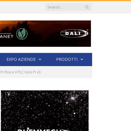
EXPO AZIENDE
PRODOTTI
i Plus e il PLC Iono Pi v3