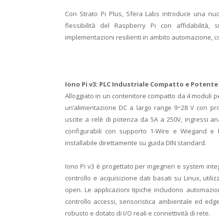
Con Strato Pi Plus, Sfera Labs introduce una nuo
flessibilità del Raspberry Pi con affidabilità,
implementazioni resilienti in ambito automazione, c
Iono Pi v3: PLC Industriale Compatto e Potente
Alloggiato in un contenitore compatto da 4 moduli pe
un’alimentazione DC a largo range 9÷28 V con prot
uscite a relè di potenza da 5A a 250V, ingressi an
configurabili con supporto 1-Wire e Wiegand e f
installabile direttamente su guida DIN standard.
Iono Pi v3 è progettato per ingegneri e system int
controllo e acquisizione dati basati su Linux, util
open. Le applicazioni tipiche includono automazio
controllo accessi, sensoristica ambientale ed ed
robusto e dotato di I/O reali e connettività di rete.