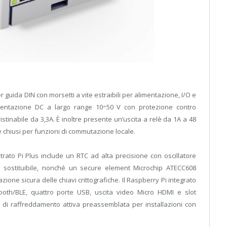
 guida DIN con morsetti a vite estraibili per alimentazione, I/O e
limentazione DC a largo range 10÷50 V con protezione contro
ristinabile da 3,3A. È inoltre presente un’uscita a relè da 1A a 48
chiusi per funzioni di commutazione locale.
trato Pi Plus include un RTC ad alta precisione con oscillatore
 sostituibile, nonché un secure element Microchip ATECC608
ne sicura delle chiavi crittografiche. Il Raspberry Pi integrato
etooth/BLE, quattro porte USB, uscita video Micro HDMI e slot
 di raffreddamento attiva preassemblata per installazioni con