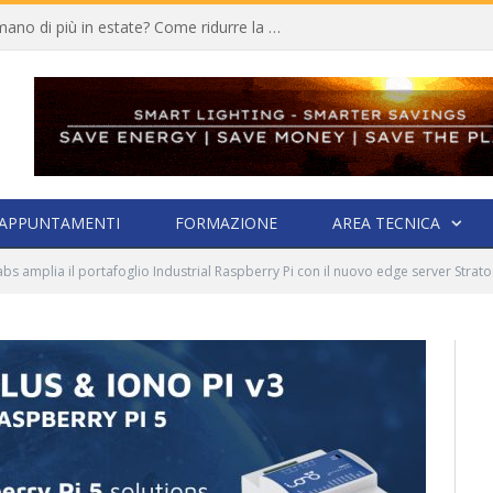
Quali elettrodomestici consumano di più in estate? Come ridurre la bolletta
APPUNTAMENTI
FORMAZIONE
AREA TECNICA
abs amplia il portafoglio Industrial Raspberry Pi con il nuovo edge server Strato P