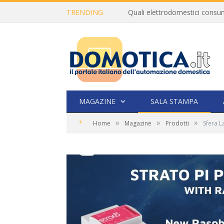
TRENDING
MAGAZINE
SALA STAMPA
»
»
»
*
Home
Magazine
Prodotti
Sfera L