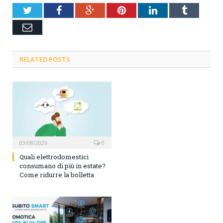
Twitter
Facebook
Google+
Pinterest
LinkedIn
Tumblr
Email
RELATED POSTS
03/08/2026
0
Quali elettrodomestici
consumano di più in estate?
Come ridurre la bolletta