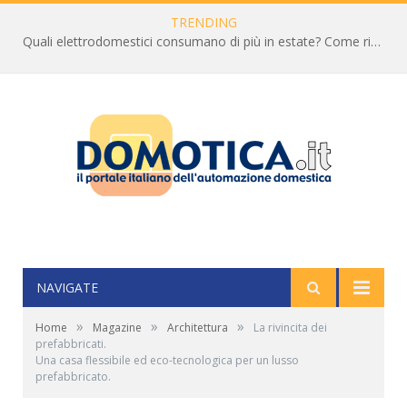
TRENDING
Quali elettrodomestici consumano di più in estate? Come ridurre la bolletta
NAVIGATE
»
»
»
Home
Magazine
Architettura
La rivincita dei
prefabbricati.
Una casa flessibile ed eco-tecnologica per un lusso
prefabbricato.