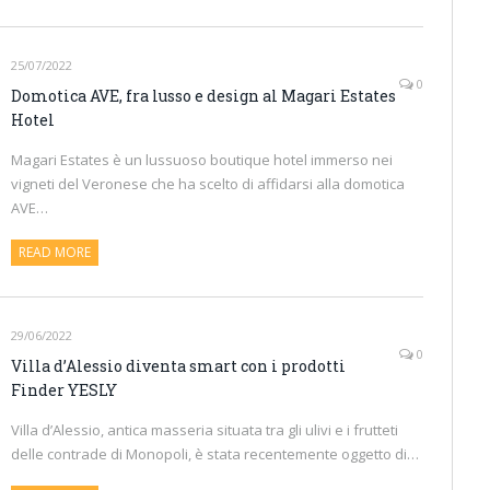
25/07/2022
0
Domotica AVE, fra lusso e design al Magari Estates
Hotel
Magari Estates è un lussuoso boutique hotel immerso nei
vigneti del Veronese che ha scelto di affidarsi alla domotica
AVE…
READ MORE
29/06/2022
0
Villa d’Alessio diventa smart con i prodotti
Finder YESLY
Villa d’Alessio, antica masseria situata tra gli ulivi e i frutteti
delle contrade di Monopoli, è stata recentemente oggetto di…