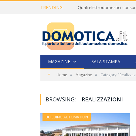
TRENDING
MAGAZINE
SALA STAMPA
»
»
*
Home
Magazine
Category: "Realizzaz
BROWSING:
REALIZZAZIONI
BUILDING AUTOMATION