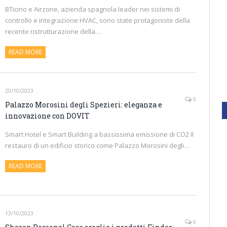
BTicino e Airzone, azienda spagnola leader nei sistemi di
controllo e integrazione HVAC, sono state protagoniste della
recente ristrutturazione della…
READ MORE
20/10/2023
0
Palazzo Morosini degli Spezieri: eleganza e
innovazione con DOVIT
Smart Hotel e Smart Building a bassissima emissione di CO2 Il
restauro di un edificio storico come Palazzo Morosini degli…
READ MORE
13/10/2023
0