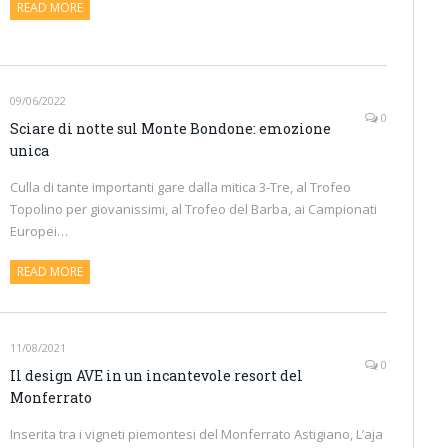
READ MORE
09/06/2022
0
Sciare di notte sul Monte Bondone: emozione
unica
Culla di tante importanti gare dalla mitica 3-Tre, al Trofeo
Topolino per giovanissimi, al Trofeo del Barba, ai Campionati
Europei…
READ MORE
11/08/2021
0
Il design AVE in un incantevole resort del
Monferrato
Inserita tra i vigneti piemontesi del Monferrato Astigiano, L’aja