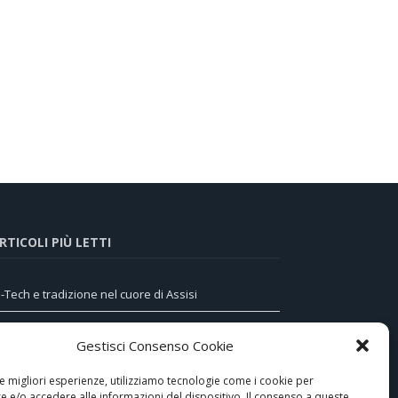
RTICOLI PIÙ LETTI
i-Tech e tradizione nel cuore di Assisi
omunicatore telefonico GSM/GPRS 473-29X di
Gestisci Consenso Cookie
AITEM, la sicurezza avanzata anche via MMS
le migliori esperienze, utilizziamo tecnologie come i cookie per
 scuola di elettrodomestici intelligenti: la LIUC
 e/o accedere alle informazioni del dispositivo. Il consenso a queste