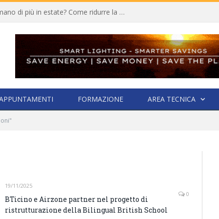
Quali elettrodomestici consumano di più in estate? Come ridurre la bolletta
APPUNTAMENTI
FORMAZIONE
AREA TECNICA
ioni"
19/11/2025
0
BTicino e Airzone partner nel progetto di
ristrutturazione della Bilingual British School