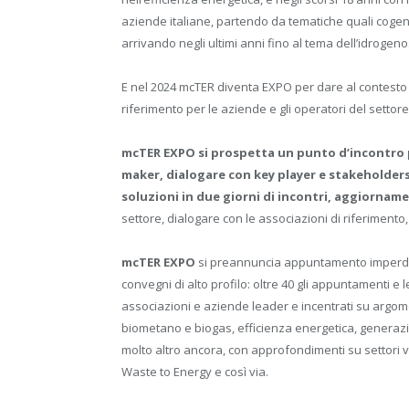
aziende italiane, partendo da tematiche quali coge
arrivando negli ultimi anni fino al tema dell’idrogeno
E nel 2024 mcTER diventa EXPO per dare al contesto 
riferimento per le aziende e gli operatori del settore 
mcTER EXPO
si prospetta un punto d’incontro p
maker, dialogare con key player e stakeholders
soluzioni in due giorni di incontri, aggiorna
settore, dialogare con le associazioni di riferimento,
mcTER EXPO
si preannuncia appuntamento imperdib
convegni di alto profilo: oltre 40 gli appuntamenti e 
associazioni e aziende leader e incentrati su argom
biometano e biogas, efficienza energetica, generazion
molto altro ancora, con approfondimenti su settori v
Waste to Energy e così via.