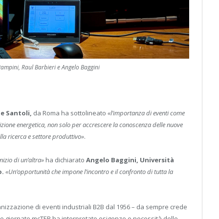
ampini, Raul Barbieri e Angelo Baggini
e Santoli,
da Roma ha sottolineato
«l’importanza di eventi come
zione energetica, non solo per accrescere la conoscenza delle nuove
la ricerca e settore produttivo»
.
nizio di un’altra»
ha dichiarato
Angelo Baggini, Università
o.
«Un’opportunità che impone l’incontro e il confronto di tutta la
anizzazione di eventi industriali B2B dal 1956 – da sempre crede
n le giornate mcTER ha interpretato esigenze e necessità delle