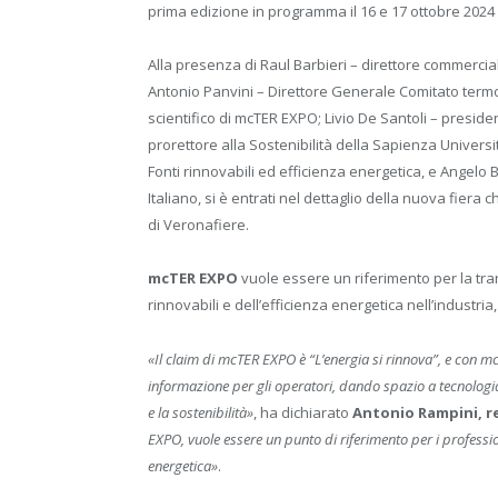
prima edizione in programma il 16 e 17 ottobre 2024 
Alla presenza di Raul Barbieri – direttore commerci
Antonio Panvini – Direttore Generale Comitato termo
scientifico di mcTER EXPO; Livio De Santoli – presid
prorettore alla Sostenibilità della Sapienza Univers
Fonti rinnovabili ed efficienza energetica, e Angelo 
Italiano, si è entrati nel dettaglio della nuova fier
di Veronafiere.
mcTER EXPO
vuole essere un riferimento per la tran
rinnovabili e dell’efficienza energetica nell’industri
«Il claim di mcTER EXPO è “L’energia si rinnova”, e con 
informazione per gli operatori, dando spazio a tecnologia,
e la sostenibilità»
, ha dichiarato
Antonio Rampini, r
EXPO, vuole essere un punto di riferimento per i profession
energetica»
.