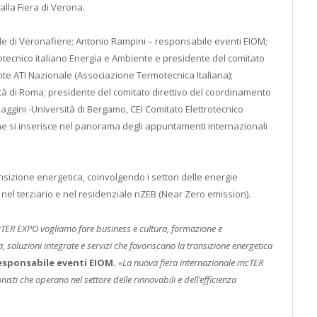
alla Fiera di Verona.
ale di Veronafiere; Antonio Rampini – responsabile eventi EIOM;
tecnico italiano Energia e Ambiente e presidente del comitato
ente ATI Nazionale (Associazione Termotecnica Italiana);
ità di Roma; presidente del comitato direttivo del coordinamento
Baggini -Università di Bergamo, CEI Comitato Elettrotecnico
a che si inserisce nel panorama degli appuntamenti internazionali
sizione energetica, coinvolgendo i settori delle energie
a, nel terziario e nel residenziale nZEB (Near Zero emission).
mcTER EXPO vogliamo fare business e cultura, formazione e
 soluzioni integrate e servizi che favoriscano la transizione energetica
esponsabile eventi EIOM.
«La nuova fiera internazionale mcTER
isti che operano nel settore delle rinnovabili e dell’efficienza