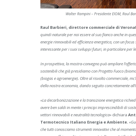
Walter Rampini – Presidente EIOM, Raul Bar
Raul Barbieri, direttore commerciale di Verona
quindi naturale per noi essere al suo fianco anche in qu
energie rinnovabili ed efficienza energetica, con un focus
interessante per i suoi sviluppi futuri, in particolare per le
In prospettiva, la mostra-convegno può ampliare l’offerta m
sostenibili che già presidiamo con Progetto Fuoco (biomas
(biogas e agroenergie). Oltre al risvolto commerciale, m
della nostra economia, dando seguito concretamente all
«La decarbonizzazione e la transizione energetica richied
avere ben saldi in mente i principi imprescindibili di soste
vettori rinnovabili e neutralità tecnologica»
dichiara
Ant
Termotecnico Italiano Energia e Ambiente.
«Gua
che tutti conosciamo strumenti innovativi che al momen