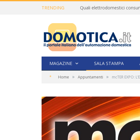
TRENDING
MAGAZINE
SALA STAMPA
»
»
*
Home
Appuntamenti
mcTER EXPO: L’