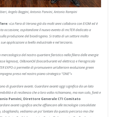
bieri, Angelo Baggini, Antonio Panvini, Antonio Rampini
fiere
: «La Fiera di Verona già da molti anni collabora con EIOM ed è
esta occasione, ospitandone il nuovo evento di mcTER dedicato a
 sulla produzione del bioidrogeno. Si tratta di un settore molto
 sue applicazioni a livello industriale e nel terziario.
erceologica del nostro quartiere fieristico nella filiera delle energie
se legnose), Oil&nonOil (biocarburanti ed elettrico) e Fieragricola
cTER EXPO ci permette di promuovere un’ulteriore evoluzione green
’impegno preso nel nostro piano strategico “ONE”»
ono di guardare avanti. Guardare avanti oggi significa da un lato
nibilità e di resilienza che a loro volta richiamano, ma non solo, fonti e
onio Panvini, Direttore Generale CTI Comitato
rdare avanti significa anche affiancare alle tecnologie consolidate
to, sbagliando, vediamo un
po’ lontani da questo percorso ma che