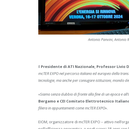
Antonio Panvini, Antonio R
Il
Presidente di ATI Nazionale, Professor Livio D
mcTER EXPO nel percorso italiano ed europeo della transi
tecnologie, ma anche per coniugare istituzioni, mondo del
«Siamo senza dubbio di fronte alla fine di un epoca e all’i
Bergamo e CEI Comitato Elettrotecnico Italian
filiera in appuntamenti come mcTER EXPO»
.
EIOM, organizzatore di mcTER EXPO – attivo nell’org
nell’efficienza energetica, e negli scorsi 18 anni co