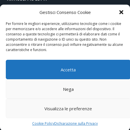
Gestisci Consenso Cookie
Hi-Tech e tradizione nel cuore di Assisi
Per fornire le migliori esperienze, utilizziamo tecnologie come i cookie
Comunicatore telefonico GSM/GPRS 473-29X di DAITEM, la
per memorizzare e/o accedere alle informazioni del dispositivo. Il
sicurezza avanzata anche via MMS
consenso a queste tecnologie ci permetterà di elaborare dati come il
comportamento di navigazione o ID unici su questo sito. Non
acconsentire o ritirare il consenso può influire negativamente su alcune
A scuola di elettrodomestici intelligenti: la LIUC organizza un
caratteristiche e funzioni.
master di meccatronica
MyCmon, il sistema di monitoraggio domotico per anziani e
Accetta
disabili
Nega
Expo Aziende
Redazione
Privacy Policy
Cookies policy
Partners
Visualizza le preferenze
Segnalazioni
Newsletter
© ARA Tecnica P.IVA 05464180966
Cookie Policy
Dichiarazione sulla Privacy