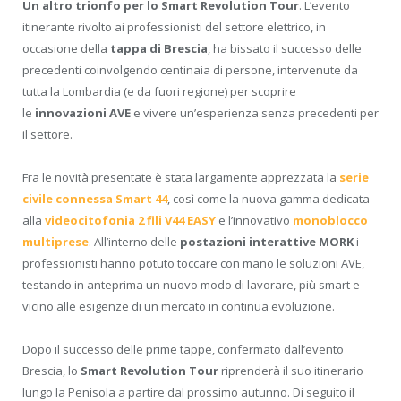
Un altro trionfo per lo Smart Revolution Tour
. L’evento
itinerante rivolto ai professionisti del settore elettrico, in
occasione della
tappa di Brescia
, ha bissato il successo delle
precedenti coinvolgendo centinaia di persone, intervenute da
tutta la Lombardia (e da fuori regione) per scoprire
le
innovazioni AVE
e vivere un’esperienza senza precedenti per
il settore.
Fra le novità presentate è stata largamente apprezzata la
serie
civile connessa Smart 44
, così come la nuova gamma dedicata
alla
videocitofonia 2 fili V44 EASY
e l’innovativo
monoblocco
multiprese
. All’interno delle
postazioni interattive MORK
i
professionisti hanno potuto toccare con mano le soluzioni AVE,
testando in anteprima un nuovo modo di lavorare, più smart e
vicino alle esigenze di un mercato in continua evoluzione.
Dopo il successo delle prime tappe, confermato dall’evento
Brescia, lo
Smart Revolution Tour
riprenderà il suo itinerario
lungo la Penisola a partire dal prossimo autunno. Di seguito il