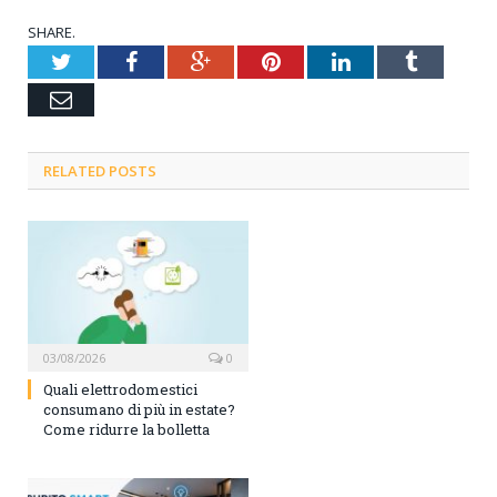
SHARE.
Twitter
Facebook
Google+
Pinterest
LinkedIn
Tumblr
Email
RELATED POSTS
03/08/2026
0
Quali elettrodomestici
consumano di più in estate?
Come ridurre la bolletta