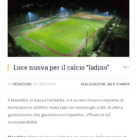
Luce nuova per il calcio “ladino”
0
BY
REDAZIONE
ON
24/01/2019
REALIZZAZIONI
,
SALA STAMPA
A Marebbe, in bassa Val Badia, si è acceso il nuovo impianto di
illuminazione GEWISS realizzato con tecnologie a LED di ultima
generazione, che garantiscono risparmio, efficienza ed
ecosostenibilità
Marebbe
(
Mareo
in lingua ladina) è un comune della provincia di