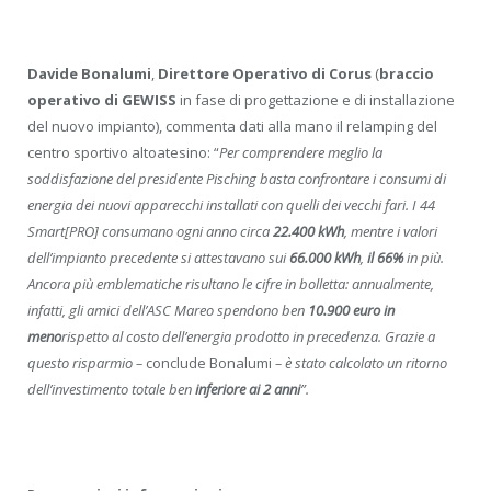
Davide Bonalumi
,
Direttore Operativo di Corus
(
braccio
operativo di GEWISS
in fase di progettazione e di installazione
del nuovo impianto), commenta dati alla mano il relamping del
centro sportivo altoatesino: “
Per comprendere meglio la
soddisfazione del presidente Pisching basta confrontare i consumi di
energia dei nuovi apparecchi installati con quelli dei vecchi fari. I 44
Smart[PRO] consumano ogni anno circa
22.400 kWh
, mentre i valori
dell’impianto precedente
si attestavano sui
66.000 kWh
,
il 66%
in più.
Ancora più emblematiche risultano le cifre in bolletta: annualmente,
infatti, gli amici dell’ASC Mareo spendono ben
10.900 euro in
meno
rispetto al costo dell’energia prodotto in precedenza. Grazie a
questo risparmio –
conclude Bonalumi
– è stato calcolato un ritorno
dell’investimento totale ben
inferiore ai 2 anni
”.