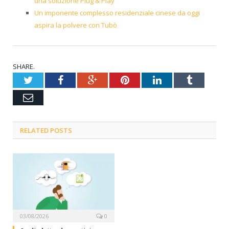
una soluzione Plug & Play
Un imponente complesso residenziale cinese da oggi
aspira la polvere con Tubò
SHARE.
Twitter
Facebook
Google+
Pinterest
LinkedIn
Tumblr
Email
RELATED POSTS
03/08/2026
0