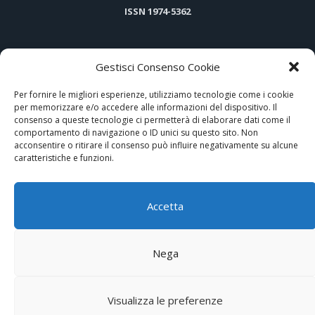
ISSN 1974-5362
Gestisci Consenso Cookie
ARTICOLI PIÙ LETTI
Per fornire le migliori esperienze, utilizziamo tecnologie come i cookie
per memorizzare e/o accedere alle informazioni del dispositivo. Il
Hi-Tech e tradizione nel cuore di Assisi
consenso a queste tecnologie ci permetterà di elaborare dati come il
comportamento di navigazione o ID unici su questo sito. Non
Disco di memoria virtuale di Photoshop pieno su Mac? 4 modi per
acconsentire o ritirare il consenso può influire negativamente su alcune
pulirlo
caratteristiche e funzioni.
Gewiss presenta ICE, il nuovo stile del sistema domotico
Accetta
L’impianto elettrico sempre sotto controllo
Nega
Expo Aziende
Redazione
Privacy Policy
Cookies policy
Partners
Visualizza le preferenze
Segnalazioni
Newsletter