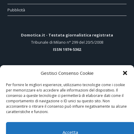
Pubblicità
Domotica.it - Testata giornalistica registrata
Tribunale di Milano n° 299 del 20/5/2008
ISSN 1974-5362
Gestisci Consenso Cookie
ARTICOLI PIÙ LETTI
Per fornire le migliori esperienze, utilizziamo tecnologie come i cookie
per memorizzare e/o accedere alle informazioni del dispositivo. Il
Gewiss presenta ICE, il nuovo stile del sistema domotico
consenso a queste tecnologie ci permetterà di elaborare dati come il
comportamento di navigazione o ID unici su questo sito. Non
Hi-Tech e tradizione nel cuore di Assisi
acconsentire o ritirare il consenso può influire negativamente su alcune
caratteristiche e funzioni.
Disco di memoria virtuale di Photoshop pieno su Mac? 4 modi per
pulirlo
Accetta
Configuratore KNX – EASY Gewiss