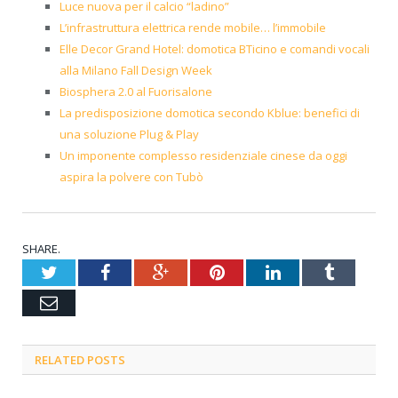
Luce nuova per il calcio “ladino”
L’infrastruttura elettrica rende mobile… l’immobile
Elle Decor Grand Hotel: domotica BTicino e comandi vocali
alla Milano Fall Design Week
Biosphera 2.0 al Fuorisalone
La predisposizione domotica secondo Kblue: benefici di
una soluzione Plug & Play
Un imponente complesso residenziale cinese da oggi
aspira la polvere con Tubò
SHARE.
Twitter
Facebook
Google+
Pinterest
LinkedIn
Tumblr
Email
RELATED POSTS