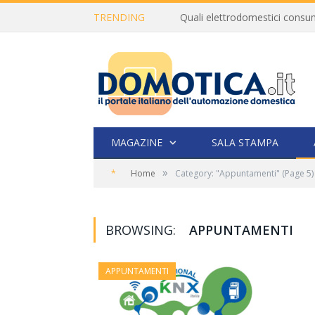
TRENDING
MAGAZINE
SALA STAMPA
»
*
Home
Category: "Appuntamenti"
(Page 5)
BROWSING:
APPUNTAMENTI
APPUNTAMENTI