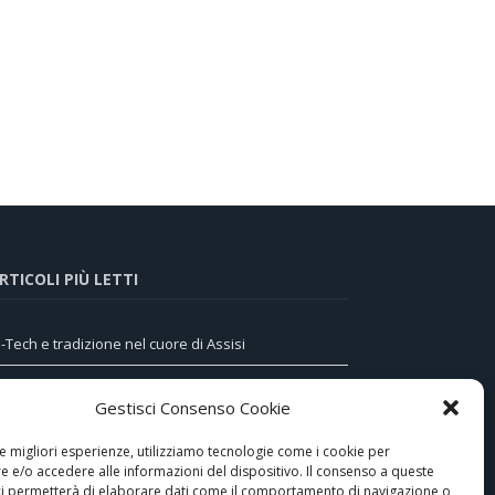
RTICOLI PIÙ LETTI
i-Tech e tradizione nel cuore di Assisi
a Sinthesi nuovo controllore PN PVM per il controllo
Gestisci Consenso Cookie
emoto degli impianti fotovoltaici.
le migliori esperienze, utilizziamo tecnologie come i cookie per
omunicatore telefonico GSM/GPRS 473-29X di
 e/o accedere alle informazioni del dispositivo. Il consenso a queste
AITEM, la sicurezza avanzata anche via MMS
ci permetterà di elaborare dati come il comportamento di navigazione o