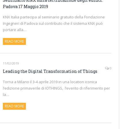
Seminario KNX sulla certificazione degli edifici.
Padova 17 Maggio 2019
KNX Italia partecipa al seminario gratuito della Fondazione
Ingegneri di Padova sul contributo che il sistema KNX può
portare alla…
READ MORE
11/02/2019
0
Leading the Digital Transformation of Things
Torna a Milano il 3-4 aprile 2019 in una location iconica
l’edizione primaverile di IOTHINGS, l’evento di riferimento per
la…
READ MORE