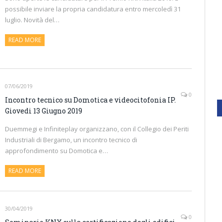
possibile inviare la propria candidatura entro mercoledì 31
luglio. Novità del…
READ MORE
07/06/2019
0
Incontro tecnico su Domotica e videocitofonia IP.
Giovedi 13 Giugno 2019
Duemmegi e Infiniteplay organizzano, con il Collegio dei Periti
Industriali di Bergamo, un incontro tecnico di
approfondimento su Domotica e…
READ MORE
30/04/2019
0