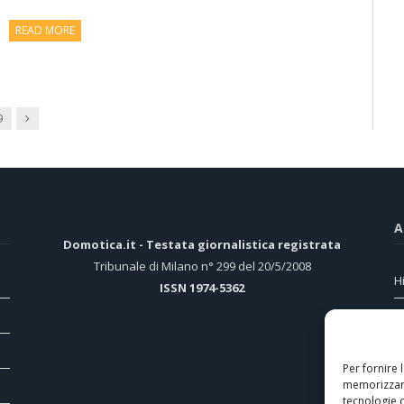
READ MORE
Next
9
A
Domotica.it - Testata giornalistica registrata
Tribunale di Milano n° 299 del 20/5/2008
H
ISSN 1974-5362
D
r
Per fornire 
C
memorizzare
D
tecnologie 