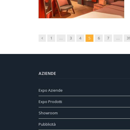
Previous
1
…
3
4
5
6
7
…
3
AZIENDE
Expo Aziende
Expo Prodotti
Showroom
Pubblicità