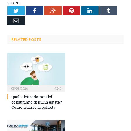
SHARE.
Twitter
Facebook
Google+
Pinterest
LinkedIn
Tumblr
Email
RELATED POSTS
03/08/2026
0
Quali elettrodomestici
consumano di più in estate?
Come ridurre la bolletta