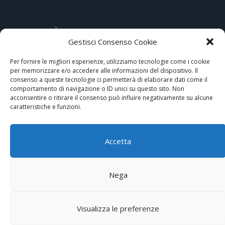
ARTICOLI PIÙ LETTI
Gestisci Consenso Cookie
Hi-Tech e tradizione nel cuore di Assisi
Per fornire le migliori esperienze, utilizziamo tecnologie come i cookie
per memorizzare e/o accedere alle informazioni del dispositivo. Il
consenso a queste tecnologie ci permetterà di elaborare dati come il
Comunicatore telefonico GSM/GPRS 473-29X di DAITEM, la
comportamento di navigazione o ID unici su questo sito. Non
sicurezza avanzata anche via MMS
acconsentire o ritirare il consenso può influire negativamente su alcune
caratteristiche e funzioni.
Antifurto casa senza fili
Philips TSU-9800.
Accetta
Continua l’evoluzione in chiave hi-tech
Nega
Expo Aziende
Redazione
Privacy Policy
Cookies policy
Partners
Visualizza le preferenze
Segnalazioni
Newsletter