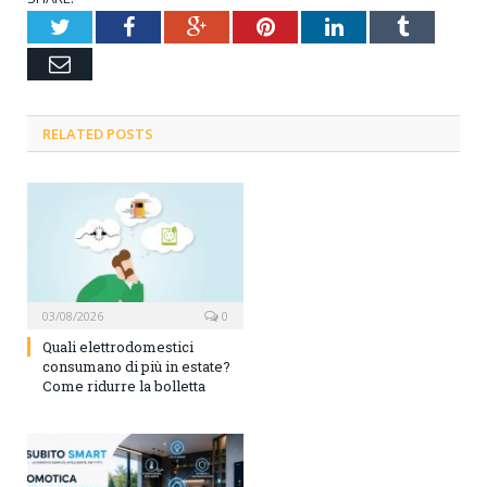
Twitter
Facebook
Google+
Pinterest
LinkedIn
Tumblr
Email
RELATED POSTS
03/08/2026
0
Quali elettrodomestici
consumano di più in estate?
Come ridurre la bolletta