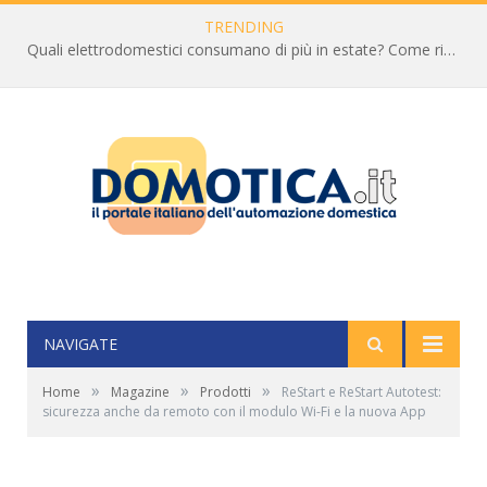
TRENDING
Quali elettrodomestici consumano di più in estate? Come ridurre la bolletta
NAVIGATE
»
»
»
Home
Magazine
Prodotti
ReStart e ReStart Autotest:
sicurezza anche da remoto con il modulo Wi-Fi e la nuova App