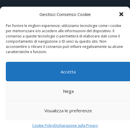
Gestisci Consenso Cookie
ARTICOLI PIÙ LETTI
Per fornire le migliori esperienze, utilizziamo tecnologie come i cookie
per memorizzare e/o accedere alle informazioni del dispositivo. Il
Gewiss presenta ICE, il nuovo stile del sistema domotico
consenso a queste tecnologie ci permetterà di elaborare dati come il
comportamento di navigazione o ID unici su questo sito. Non
Hi-Tech e tradizione nel cuore di Assisi
acconsentire o ritirare il consenso può influire negativamente su alcune
caratteristiche e funzioni.
Disco di memoria virtuale di Photoshop pieno su Mac? 4 modi per
pulirlo
Accetta
Hotel Nettuno, l’ospitalità diventa smart con AVE
Nega
Expo Aziende
Redazione
Privacy Policy
Cookies policy
Partners
Visualizza le preferenze
Segnalazioni
Newsletter
Cookie Policy
Dichiarazione sulla Privacy
© ARA Tecnica P.IVA 05464180966