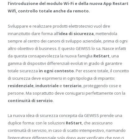
l’introduzione del modulo Wi-Fi e della nuova App Restart
Wifi, controllo totale anche da remoto.
Sviluppare e realizzare prodotti elettrotecnici vuol dire
innanzitutto dare forma all’
idea di sicurezza
, mettendola
sempre al centro dei canoni di sviluppo aziendale, prima di ogni
altro obiettivo di business. E questo GEWISS lo sa. Nasce infatti
da questa consapevolezza la nuova famiglia
ReStart
, una
gamma di dispositivi differenziali evoluti in grado di garantire
totale sicurezza
in ogni contesto
. Per essere totale, il concetto
di sicurezza deve esprimersi in ogni tipologia di impianto:
residenziale
,
industriale
e
terziario
, proteggendo cose e
persone. Ma soprattutto deve coniugarsi perfettamente con la
continuità di servizio
.
La nuova idea di sicurezza concepita da GEWISS prende una
duplice forma: con le soluzioni
ReStart
, che assicurano
continuità di servizio, in caso di scatto intempestivo, riarmando
l’interruttore differenziale solo dopo aver verificato che non ci