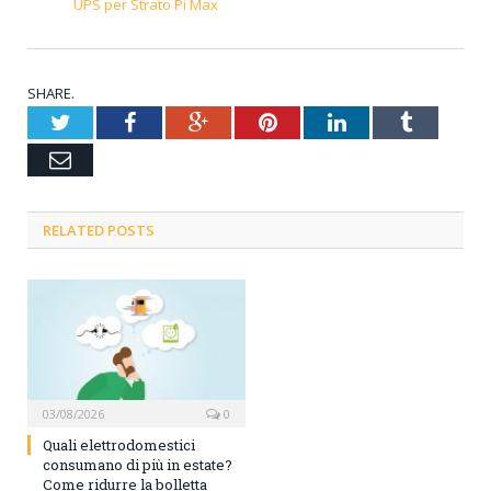
UPS per Strato Pi Max
SHARE.
Twitter
Facebook
Google+
Pinterest
LinkedIn
Tumblr
Email
RELATED POSTS
03/08/2026
0
Quali elettrodomestici
consumano di più in estate?
Come ridurre la bolletta