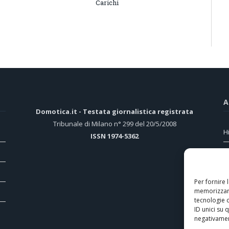
Carichi
A
Domotica.it - Testata giornalistica registrata
Tribunale di Milano n° 299 del 20/5/2008
H
ISSN 1974-5362
C
D
Per fornire 
E
memorizzare
t
tecnologie 
ID unici su 
M
negativament
p