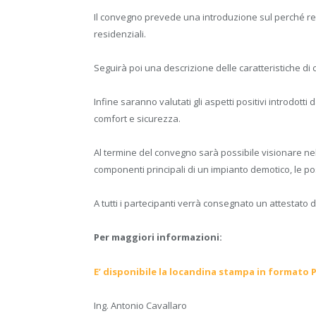
Il convegno prevede una introduzione sul perché rea
residenziali.
Seguirà poi una descrizione delle caratteristiche di
Infine saranno valutati gli aspetti positivi introdott
comfort e sicurezza.
Al termine del convegno sarà possibile visionare nel
componenti principali di un impianto demotico, le poss
A tutti i partecipanti verrà consegnato un attestato d
Per maggiori informazioni:
E’ disponibile la locandina stampa in formato 
Ing. Antonio Cavallaro