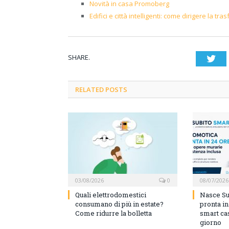
Novità in casa Promoberg
Edifici e città intelligenti: come dirigere la t
SHARE.
Twi
RELATED POSTS
03/08/2026
0
08/07/2026
Quali elettrodomestici
Nasce Su
consumano di più in estate?
pronta i
Come ridurre la bolletta
smart cas
giorno