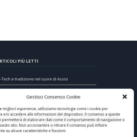
RTICOLI PIÙ LETTI
i-Tech e tradizione nel cuore di Assisi
omunicatore telefonico GSM/GPRS 473-29X di
Gestisci Consenso Cookie
AITEM, la sicurezza avanzata anche via MMS
le migliori esperienze, utilizziamo tecnologie come i cookie per
ngineering Solutions: una ristrutturazione hi-tech,
 e/o accedere alle informazioni del dispositivo. Il consenso a queste
ra classico e moderno
ci permetterà di elaborare dati come il comportamento di navigazione o
questo sito. Non acconsentire o ritirare il consenso può influire
YWB E MCAMEDIA – la domotica al servizio di
e su alcune caratteristiche e funzioni.
alestre e benessere