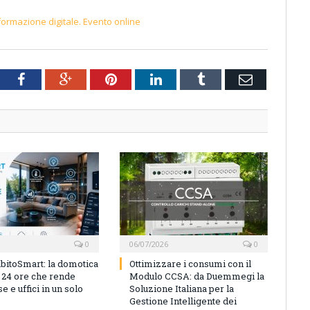
rasformazione digitale. Evento online
tter
Facebook
Google+
Pinterest
LinkedIn
Tumblr
Email
0
06/07/2026
0
bitoSmart: la domotica
Ottimizzare i consumi con il
n 24 ore che rende
Modulo CCSA: da Duemmegi la
e e uffici in un solo
Soluzione Italiana per la
Gestione Intelligente dei