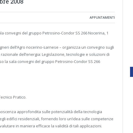
obre 2008
APPUNTAMENTI
sala convegni del gruppo Petrosino-Condor SS 266 Nocerina, 1
gneri dell’Agro nocerino-sarnese – organizza un convegno sugli
razionale dell’energia: Legislazione, tecnologie e soluzioni di
esso la sala convegni del gruppo Petrosino-Condor SS 266
ecnico Pratico.
onoscenza approfondita sulle potenzialità della tecnologia
egli edifici residenziali, fornendo loro un’idea sulle competenze
lutare in maniera efficace la validità di tali applicazioni.