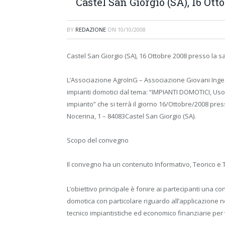
Castel San Giorgio (SA), 16 Ott
BY
REDAZIONE
ON
10/10/2008
Castel San Giorgio (SA), 16 Ottobre 2008 presso la 
L’Associazione AgroInG – Associazione Giovani Inge
impianti domotici dal tema: “IMPIANTI DOMOTICI, Uso 
impianto” che si terrà il giorno 16/Ottobre/2008 pr
Nocerina, 1 – 84083Castel San Giorgio (SA).
Scopo del convegno
Il convegno ha un contenuto Informativo, Teorico e T
L’obiettivo principale è fonire ai partecipanti una c
domotica con particolare riguardo all’applicazione n
tecnico impiantistiche ed economico finanziarie per va