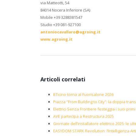
via Matteotti, 54
84014 Nocera Inferiore (SA)
Mobile +39 3288381547
Studio +39 081-927100
antoniocavallaro@agroing.it
www.agroing.it
Articoli correlati
BTicino torna al Fuorisalone 2026
Piazza “From Building to City”: la doppia transi
Elettrici Senza Frontiere festeggia i suoi primi
AVE partecipa a Restructura 2025
Giornate dell’installatore elettrico 2025: le u
EASYDOM STARK Revolution: l’Intelligenza Arti