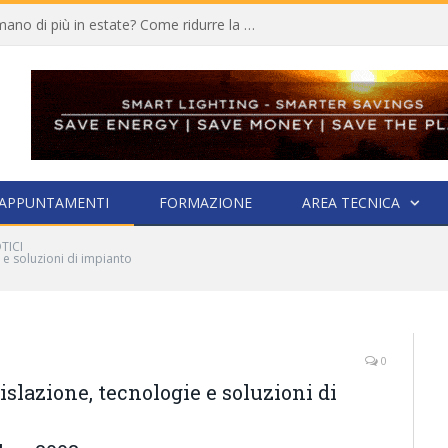
Quali elettrodomestici consumano di più in estate? Come ridurre la bolletta
APPUNTAMENTI
FORMAZIONE
AREA TECNICA
TICI
 e soluzioni di impianto
0
islazione, tecnologie e soluzioni di