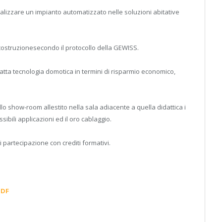
lizzare un impianto automatizzato nelle soluzioni abitative
 costruzionesecondo il protocollo della GEWISS.
i datta tecnologia domotica in termini di risparmio economico,
lo show-room allestito nella sala adiacente a quella didattica i
ibili applicazioni ed il oro cablaggio.
i partecipazione con crediti formativi.
PDF