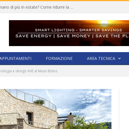
Quali elettrodomestici consumano di più in estate? Come ridurre la bolletta
APPUNTAMENTI
FORMAZIONE
AREA TECNICA
nologia e design AVE al Maso Bòtes