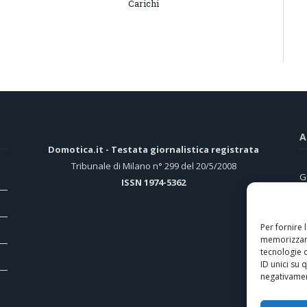
Carichi
A
Domotica.it - Testata giornalistica registrata
Tribunale di Milano n° 299 del 20/5/2008
G
ISSN 1974-5362
d
H
Per fornire 
memorizzare
D
tecnologie 
M
ID unici su 
negativament
H