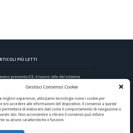
RTICOLI PIÙ LETTI
ewiss presenta ICE, il nuovo stile del sistema
omotico
Gestisci Consenso Cookie
i-Tech e tradizione nel cuore di Assisi
le migliori esperienze, utilizziamo tecnologie come i cookie per
 e/o accedere alle informazioni del dispositivo. Il consenso a queste
isco di memoria virtuale di Photoshop pieno su
ci permetterà di elaborare dati come il comportamento di navigazione o
ac? 4 modi per pulirlo
questo sito. Non acconsentire o ritirare il consenso può influire
e su alcune caratteristiche e funzioni.
otel Nettuno, l’ospitalità diventa smart con AVE