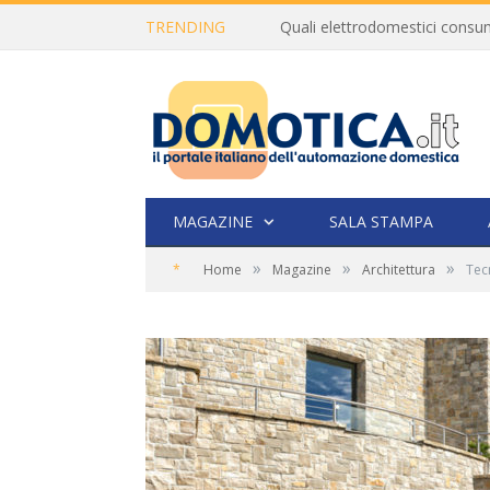
TRENDING
MAGAZINE
SALA STAMPA
»
»
»
*
Home
Magazine
Architettura
Tec