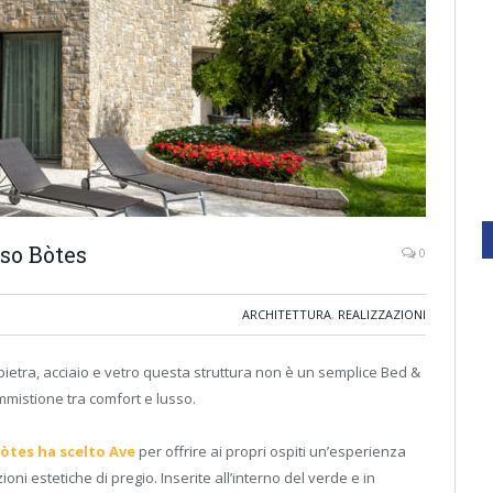
so Bòtes
0
ARCHITETTURA
,
REALIZZAZIONI
etra, acciaio e vetro questa struttura non è un semplice Bed &
mistione tra comfort e lusso.
Bòtes ha scelto Ave
per offrire ai propri ospiti un’esperienza
i estetiche di pregio. Inserite all’interno del verde e in