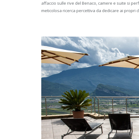
affaccio sulle rive del Benaco, camere e suite si p
meticolosa ricerca percettiva da dedicare ai propri cl