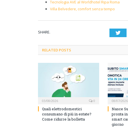
Tecnologia AVE al Worldhotel Ripa Roma
Villa Belvedere, comfort senza tempo
SHARE.
Twi
RELATED POSTS
03/08/2026
0
08/07/2026
Quali elettrodomestici
Nasce Su
consumano di più in estate?
pronta i
Come ridurre la bolletta
smart cas
giorno