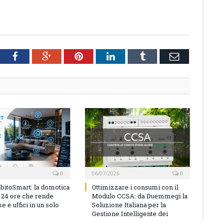
tter
Facebook
Google+
Pinterest
LinkedIn
Tumblr
Email
0
06/07/2026
0
bitoSmart: la domotica
Ottimizzare i consumi con il
n 24 ore che rende
Modulo CCSA: da Duemmegi la
e e uffici in un solo
Soluzione Italiana per la
Gestione Intelligente dei