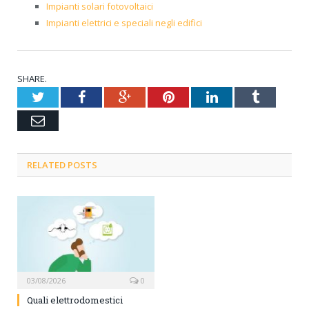
Impianti solari fotovoltaici
Impianti elettrici e speciali negli edifici
SHARE.
Twitter
Facebook
Google+
Pinterest
LinkedIn
Tumblr
Email
RELATED POSTS
03/08/2026
0
Quali elettrodomestici