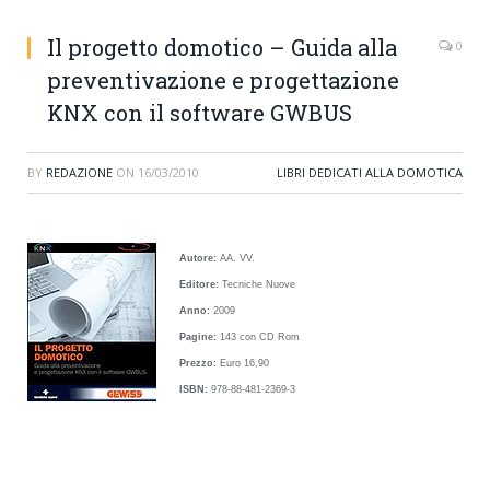
Il progetto domotico – Guida alla
0
preventivazione e progettazione
KNX con il software GWBUS
BY
REDAZIONE
ON
16/03/2010
LIBRI DEDICATI ALLA DOMOTICA
Autore:
AA. VV.
Editore:
Tecniche Nuove
Anno:
2009
Pagine:
143 con CD Rom
Prezzo:
Euro 16,90
ISBN:
978-88-481-2369-3