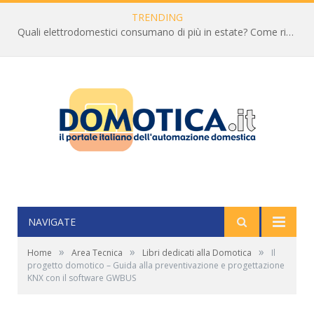
TRENDING
Quali elettrodomestici consumano di più in estate? Come ridurre la bolletta
NAVIGATE
»
»
»
Home
Area Tecnica
Libri dedicati alla Domotica
Il
progetto domotico – Guida alla preventivazione e progettazione
KNX con il software GWBUS