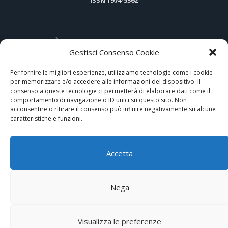
ARTICOLI PIÙ LETTI
Gestisci Consenso Cookie
Hi-Tech e tradizione nel cuore di Assisi
Per fornire le migliori esperienze, utilizziamo tecnologie come i cookie
per memorizzare e/o accedere alle informazioni del dispositivo. Il
Comunicatore telefonico GSM/GPRS 473-29X di DAITEM, la
consenso a queste tecnologie ci permetterà di elaborare dati come il
comportamento di navigazione o ID unici su questo sito. Non
sicurezza avanzata anche via MMS
acconsentire o ritirare il consenso può influire negativamente su alcune
caratteristiche e funzioni.
Antifurto casa senza fili
Philips TSU-9800.
Accetta
Continua l’evoluzione in chiave hi-tech
Nega
Expo Aziende
Redazione
Privacy Policy
Cookies policy
Partners
Visualizza le preferenze
Segnalazioni
Newsletter