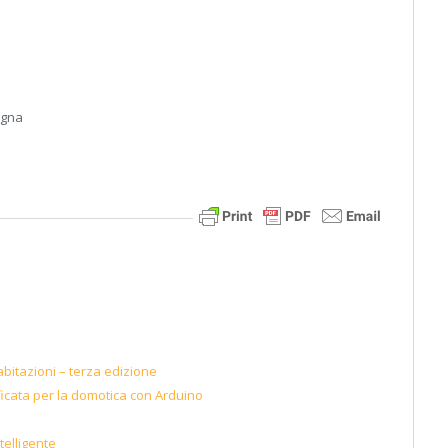
ogna
abitazioni – terza edizione
ficata per la domotica con Arduino
telligente