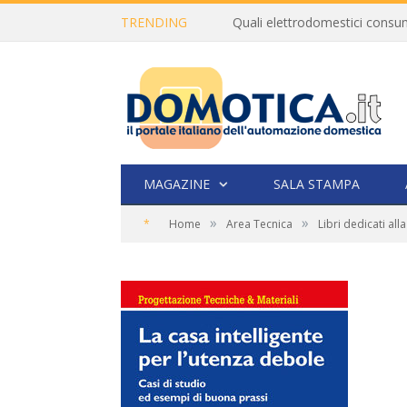
TRENDING
MAGAZINE
SALA STAMPA
»
»
*
Home
Area Tecnica
Libri dedicati al