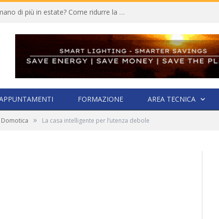
Quali elettrodomestici consumano di più in estate? Come ridurre la bolletta
APPUNTAMENTI
FORMAZIONE
AREA TECNICA
»
la Domotica
La casa intelligente per l’utenza debole