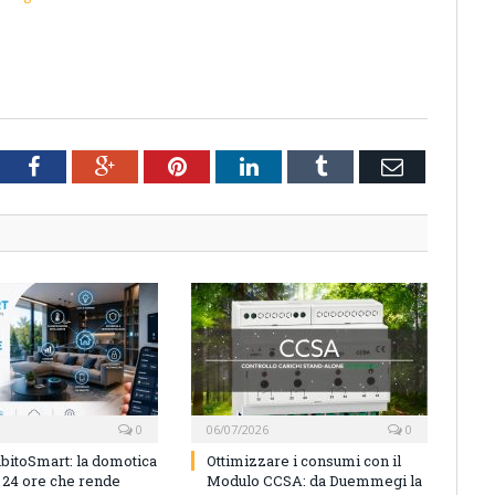
tter
Facebook
Google+
Pinterest
LinkedIn
Tumblr
Email
0
06/07/2026
0
bitoSmart: la domotica
Ottimizzare i consumi con il
n 24 ore che rende
Modulo CCSA: da Duemmegi la