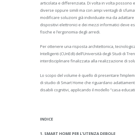
articolata e differenziata. Di volta in volta posso
diverse oppure simili ma con ampi ventagli di sfumat
modificare soluzioni già individuate ma da adattare o
dispositivi elettronici e dei mezzi informatici deve e
fisiche e l’ergonomia degli arredi.
Per ottenere una risposta architettonica, tecnologica e
Intelligenti (CUnEdI) dell’Università degli Studi di 
interdisciplinare finalizzata alla realizzazione di so
Lo scopo del volume è quello di presentare l’imple
di studio di Smart Home che riguardano adattamenti e 
disabili cognitivi, applicando il modello “casa educati
INDICE
1. SMART HOME PER L’UTENZA DEBOLE