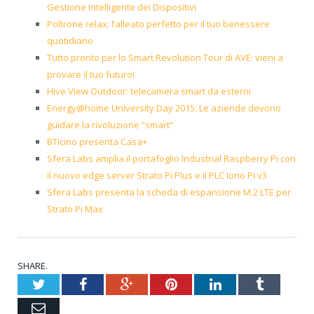
Gestione Intelligente dei Dispositivi
Poltrone relax: l’alleato perfetto per il tuo benessere
quotidiano
Tutto pronto per lo Smart Revolution Tour di AVE: vieni a
provare il tuo futuro!
Hive View Outdoor: telecamera smart da esterni
Energy@home University Day 2015: Le aziende devono
guidare la rivoluzione “smart”
BTicino presenta Casa+
Sfera Labs amplia il portafoglio Industrial Raspberry Pi con
il nuovo edge server Strato Pi Plus e il PLC Iono Pi v3
Sfera Labs presenta la scheda di espansione M.2 LTE per
Strato Pi Max
SHARE.
Twitter
Facebook
Google+
Pinterest
LinkedIn
Tumblr
Email