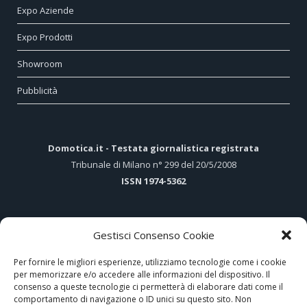
Expo Aziende
Expo Prodotti
Showroom
Pubblicità
Domotica.it - Testata giornalistica registrata
Tribunale di Milano n° 299 del 20/5/2008
ISSN 1974-5362
Gestisci Consenso Cookie
ARTICOLI PIÙ LETTI
Per fornire le migliori esperienze, utilizziamo tecnologie come i cookie
per memorizzare e/o accedere alle informazioni del dispositivo. Il
Gewiss presenta ICE, il nuovo stile del sistema domotico
consenso a queste tecnologie ci permetterà di elaborare dati come il
comportamento di navigazione o ID unici su questo sito. Non
Hi-Tech e tradizione nel cuore di Assisi