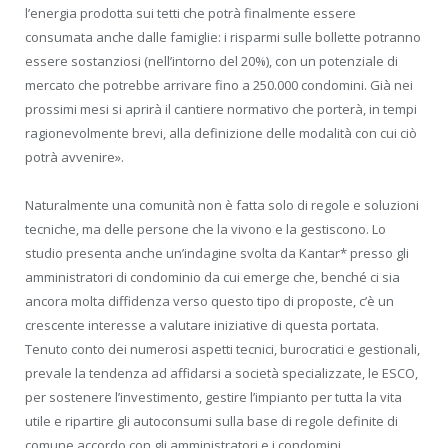
l’energia prodotta sui tetti che potrà finalmente essere
consumata anche dalle famiglie: i risparmi sulle bollette potranno
essere sostanziosi (nell’intorno del 20%), con un potenziale di
mercato che potrebbe arrivare fino a 250.000 condomini. Già nei
prossimi mesi si aprirà il cantiere normativo che porterà, in tempi
ragionevolmente brevi, alla definizione delle modalità con cui ciò
potrà avvenire».
Naturalmente una comunità non è fatta solo di regole e soluzioni
tecniche, ma delle persone che la vivono e la gestiscono. Lo
studio presenta anche un’indagine svolta da Kantar* presso gli
amministratori di condominio da cui emerge che, benché ci sia
ancora molta diffidenza verso questo tipo di proposte, c’è un
crescente interesse a valutare iniziative di questa portata.
Tenuto conto dei numerosi aspetti tecnici, burocratici e gestionali,
prevale la tendenza ad affidarsi a società specializzate, le ESCO,
per sostenere l’investimento, gestire l’impianto per tutta la vita
utile e ripartire gli autoconsumi sulla base di regole definite di
comune accordo con gli amministratori e i condomini.