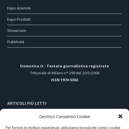
Expo Aziende
Expo Prodotti
Showroom
Pubblicità
Domotica.it - Testata giornalistica registrata
Tribunale di Milano n° 299 del 20/5/2008
ISSN 1974-5362
ARTICOLI PIÙ LETTI
Gestisci Consenso Cookie
Hi-Tech e tradizione nel cuore di Assisi
Per fornire le migliori esperienze, utilizziamo tecnologie come i cookie