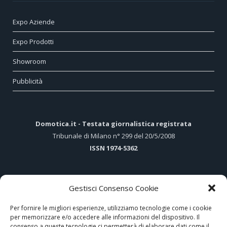
Expo Aziende
Expo Prodotti
Showroom
Pubblicità
Domotica.it - Testata giornalistica registrata
Tribunale di Milano n° 299 del 20/5/2008
ISSN 1974-5362
Gestisci Consenso Cookie
ARTICOLI PIÙ LETTI
Per fornire le migliori esperienze, utilizziamo tecnologie come i cookie
per memorizzare e/o accedere alle informazioni del dispositivo. Il
Hi-Tech e tradizione nel cuore di Assisi
consenso a queste tecnologie ci permetterà di elaborare dati come il