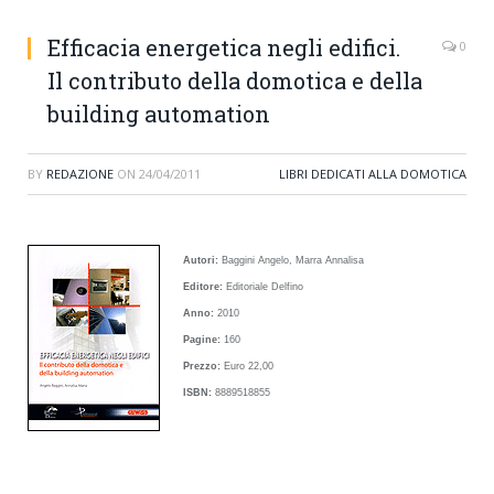
Efficacia energetica negli edifici.
0
Il contributo della domotica e della
building automation
BY
REDAZIONE
ON
24/04/2011
LIBRI DEDICATI ALLA DOMOTICA
Autori:
Baggini Angelo, Marra Annalisa
Editore:
Editoriale Delfino
Anno:
2010
Pagine:
160
Prezzo:
Euro 22,00
ISBN:
8889518855